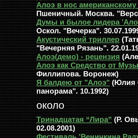
Алоэ в нос американскому
Пшеничный. Москва. "Верси
Думы и былое лидера 'Ало
Оскол. "Вечерка". 30.07.199
Акустический триллер
(Тат
"Вечерняя Рязань". 22.01.1
Алоэ(демо) - рецензия
(Але
Алоэ как Средство от Муз
Филлипова. Воронеж)
Я балдею от "Алоэ"
(Юлия 
панорама". 10.1992)
около
Тринадцатая “Лира”
(Р. Ов
02.08.2001)
Фестиваль 'Веничкина Раду