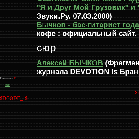
"Я и Друг Мой Грузовик" и
Звуки.Ру. 07.03.2000)
Бычков - бас-гитарист года
кофе : официальный сайт. 
сюр
Алексей БЫЧКОВ
(Фрагмен
журнала
DEVOTION Is Бран
Реклама от
Я
ндекс
жби
Х
$DCODE_1$